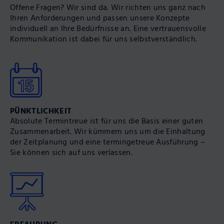
Offene Fragen? Wir sind da. Wir richten uns ganz nach
Ihren An­forde­rungen und passen unsere Kon­zepte
indivi­duell an Ihre Bedürf­nisse an. Eine vertrauens­volle
Kommu­nika­tion ist dabei für uns selbst­verständlich.
PÜNKTLICHKEIT
Absolute Termin­treue ist für uns die Basis einer guten
Zusam­men­arbeit. Wir kümmern uns um die Ein­hal­tung
der Zeit­pla­nung und eine termin­getreue Aus­füh­rung –
Sie können sich auf uns verlas­sen.
ERFAHRUNG