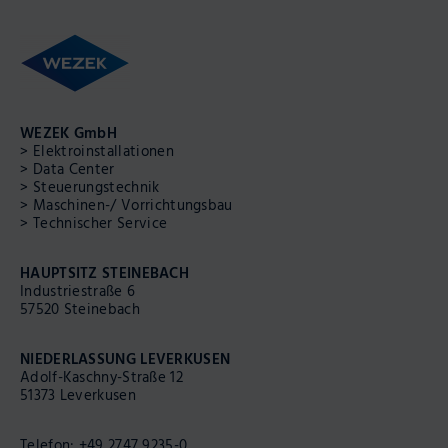
WEZEK GmbH
Navigation
Elektro­installationen
überspringen
Data Center
Steuerungs­technik
Maschinen-/ Vorrichtungs­bau
Technischer Service
HAUPTSITZ STEINEBACH
Industriestraße 6
57520 Steinebach
NIEDERLASSUNG LEVERKUSEN
Adolf-Kaschny-Straße 12
51373 Leverkusen
Telefon:
+49 2747 9235-0