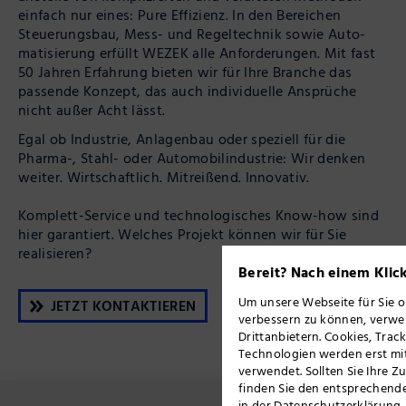
einfach nur eines: Pure Effizienz. In den Bereichen
Steuerungs­bau, Mess- und Regel­technik sowie Auto­
matisierung erfüllt WEZEK alle An­forderungen. Mit fast
50 Jahren Erfahrung bieten wir für Ihre Branche das
passende Konzept, das auch indi­viduelle Ansprüche
nicht außer Acht lässt.
Egal ob Industrie, Anlage­nbau oder speziell für die
Pharma-, Stahl- oder Automobil­industrie: Wir denken
weiter. Wirtschaftlich. Mitreißend. Innovativ.
Komplett-Service und technologisches Know-how sind
hier garantiert. Welches Projekt können wir für Sie
realisieren?
Bereit? Nach einem Klick
Um unsere Webseite für Sie o
JETZT KONTAKTIEREN
verbessern zu können, verwe
Drittanbietern. Cookies, Trac
Technologien werden erst mi
verwendet. Sollten Sie Ihre 
finden Sie den entsprechend
in der
Datenschutzerklärung
.