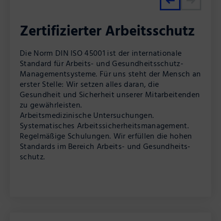
Zertifizierter Arbeitsschutz
Die Norm DIN ISO 45001 ist der internationale
Standard für Arbeits- und Gesundheits­schutz-
Qualität und Sicherheit – nach DIN EN ISO 9001.
Management­systeme. Für uns steht der Mensch an
Bei uns sind Schulungen, egal ob intern oder
erster Stelle: Wir setzen alles daran, die
extern, ein Teil unseres Qualitätsversprechens. Alle
Gesundheit und Sicherheit unserer Mitarbeitenden
Mitarbeiter, die Flurfahrzeuge, Hebebühnen oder
zu gewährleisten.
Kräne bedienen, verfügen über eine entsprechende
Arbeits­medizinische Untersuchungen.
Qualifikation nach den gesetzlichen Richtlinien.
Systematisches Arbeits­sicherheitsmanagement.
An Ihren Projekten arbeitet ausschließlich
Regelmäßige Schulungen. Wir erfüllen die hohen
geschultes Fachpersonal, das für anspruchsvolle
Standards im Bereich Arbeits- und Gesundheits­
Arbeiten unter Spannung ausgebildet ist. Dafür
schutz.
steht unsere Zertifizierung – dafür steht unser
Service.