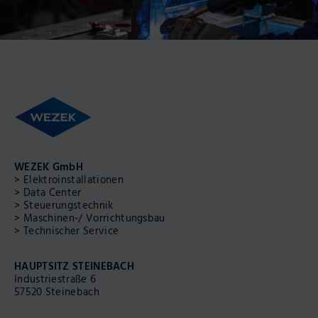
Online:
Besucher
heute:
Besucher
gesamt:
Zugriffe
WEZEK GmbH
heute:
Navigation
Elektro­installationen
Zugriffe
überspringen
Data Center
gesamt:
Steuerungs­technik
Besucher
Maschinen-/ Vorrichtungs­bau
gestern:
Technischer Service
Zugriffe
gestern:
HAUPTSITZ STEINEBACH
Seitenzugriffe:
Industriestraße 6
57520 Steinebach