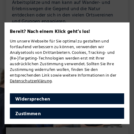
Arbeitsplätze und man kann auf Wander- und
Erlebniswegen die Gegend und die Natur
entdecken oder sich in den vielen Ortsvereinen
und Gruppen engagieren.
Das nahe Dreiländereck verknüpft Hessen,
Bereit? Nach einem Klick geht’s los!
Rehinland-Pfalz und Nordrhein-Westfalen
Um unsere Webseite für Sie optimal zu gestalten und
miteinander und bietet viele Chancen für Pendler.
fortlaufend verbessern zu können, verwenden wir
Analysetools von Drittanbietern. Cookies, Tracking- und
(Re‑)Targeting-Technologien werden erst mit Ihrer
ausdrücklichen Zustimmung verwendet. Sollten Sie Ihre
Zustimmung widerrufen wollen, finden Sie den
entsprechenden Link sowie weitere Informationen in der
Datenschutzerklärung
.
Widersprechen
Zustimmen